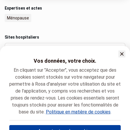
Expertises et actes
Ménopause
Sites hospitaliers
Clinique CHC MontLégia
Vos données, votre choix.
Bd Patience et Beaujonc 2, Liège
+32 4 355 50 10
En cliquant sur "Accepter", vous acceptez que des
cookies soient stockés sur votre navigateur pour
permettre à Rosa d'analyser votre utilisation du site et
de l'application, y compris vos recherches et vos
Langues parlées
prises de rendez-vous. Les cookies essentiels seront
Français (Français)
toujours stockés pour assurer les fonctionnalités de
base du site.
Politique en matière de cookies
.
Groupe santé CHC
Gynécologie
Elahe AGHAYAN