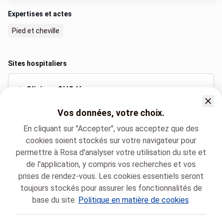
Expertises et actes
Pied et cheville
Sites hospitaliers
Clinique CHC Heusy
Rue du Naimeux 17, Heusy
Vos données, votre choix.
+32 87 21 37 03
En cliquant sur "Accepter", vous acceptez que des
cookies soient stockés sur votre navigateur pour
permettre à Rosa d'analyser votre utilisation du site et
Langues parlées
de l'application, y compris vos recherches et vos
Français (Français)
prises de rendez-vous. Les cookies essentiels seront
toujours stockés pour assurer les fonctionnalités de
base du site.
Politique en matière de cookies
.
Groupe santé CHC
Chirurgie orthopédique
Marc DE SMEDT