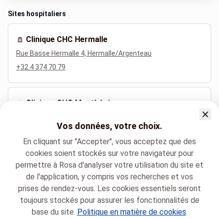
Sites hospitaliers
Clinique CHC Hermalle
Rue Basse Hermalle 4, Hermalle/Argenteau
+32 4 374 70 79
Clinique CHC MontLégia
Bd Patience et Beaujonc 2, Liège
Vos données, votre choix.
+32 4 355 50 07
En cliquant sur "Accepter", vous acceptez que des
cookies soient stockés sur votre navigateur pour
permettre à Rosa d'analyser votre utilisation du site et
Langues parlées
de l'application, y compris vos recherches et vos
Français (Français)
prises de rendez-vous. Les cookies essentiels seront
toujours stockés pour assurer les fonctionnalités de
base du site.
Politique en matière de cookies
.
Groupe santé CHC
Chirurgie maxillo-faciale